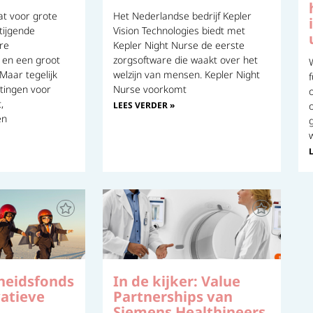
at voor grote
Het Nederlandse bedrijf Kepler
tijgende
Vision Technologies biedt met
re
Kepler Night Nurse de eerste
n en een groot
zorgsoftware die waakt over het
Maar tegelijk
welzijn van mensen. Kepler Night
htingen voor
Nurse voorkomt
,
LEES VERDER »
en
eidsfonds
In de kijker: Value
atieve
Partnerships van
Siemens Healthineers