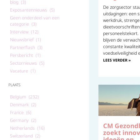
blog (3)
De zorgsector sta
Exposantennieuws (5)
uitdagingen: een s
Geen onderdeel van een
werkdruk, strenge
categorie (3)
dieetvoorschrifte
Interview (12)
personeelstekort. 
Nieuwsbrief (1)
blijven de verwac
constante kwaliteit
Partnerflash (3)
voedselveiligheid 
Persbericht (1)
LEES VERDER »
Sectornieuws (5)
Vacature (1)
PLAATS
Belgium (232)
Denmark (2)
France (6)
Germany (2)
CM Gezondh
Netherlands (16)
zoekt innov
Switzerland (2)
ideeën en