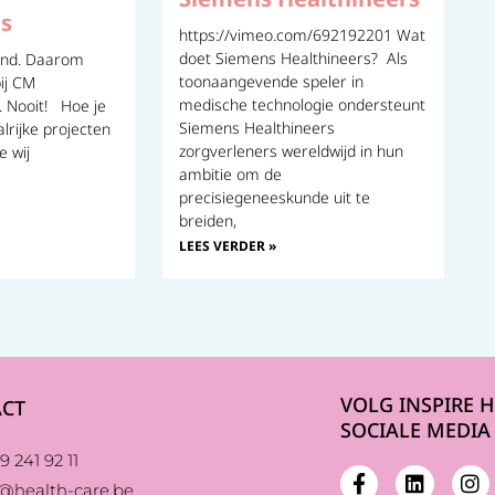
ps
https://vimeo.com/692192201 Wat
doet Siemens Healthineers? Als
zond. Daarom
toonaangevende speler in
ij CM
medische technologie ondersteunt
 Nooit! Hoe je
Siemens Healthineers
alrijke projecten
zorgverleners wereldwijd in hun
e wij
ambitie om de
precisiegeneeskunde uit te
breiden,
LEES VERDER »
VOLG INSPIRE 
CT
SOCIALE MEDIA
9 241 92 11
e@health-care.be