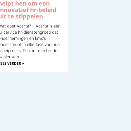
helpt hen om een
innovatief hr-beleid
uit te stippelen
Wat doet Acerta? Acerta is een
fullcervice hr-dienstengroep dat
ondernemingen en kmo’s
ondersteunt in elke fase van hun
groeiproces. Dit met een brede
waaier aan
LEES VERDER »