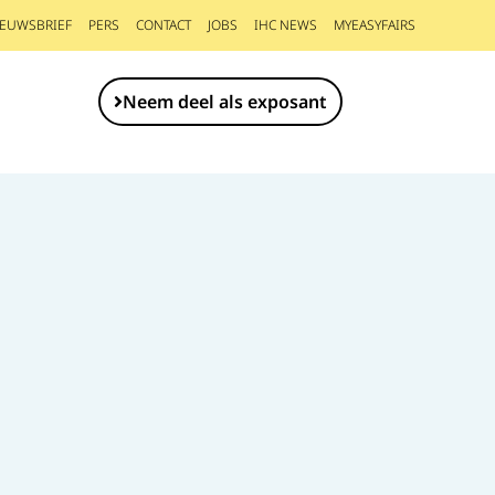
IEUWSBRIEF
PERS
CONTACT
JOBS
IHC NEWS
MYEASYFAIRS
Neem deel als exposant