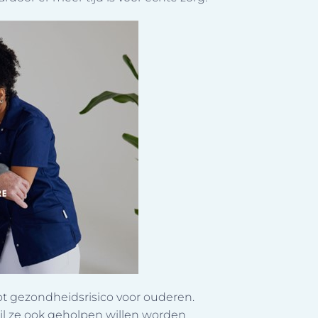
oot gezondheidsrisico voor ouderen.
ijl ze ook geholpen willen worden