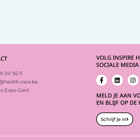
VOLG INSPIRE 
CT
SOCIALE MEDIA
9 241 92 11
e@health-care.be
rs Expo Gent
MELD JE AAN V
EN BLIJF OP DE
Schrijf je in