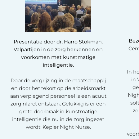
Bez
Presentatie door dr. Harro Stokman:
Cent
Valpartijen in de zorg herkennen en
voorkomen met kunstmatige
intelligentie.
In h
in 
Door de vergrijzing in de maatschappij
ge
en door het tekort op de arbeidsmarkt
Nigh
aan verplegend personeel is een acuut
sof
zorginfarct ontstaan. Gelukkig is er een
zo
grote doorbraak in kunstmatige
intelligentie die nu in de zorg ingezet
wordt: Kepler Night Nurse.
voor