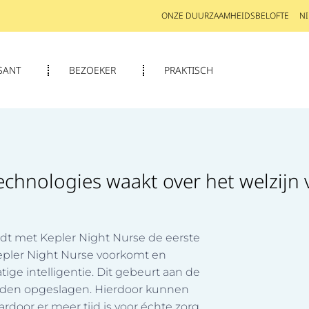
ONZE DUURZAAMHEIDSBELOFTE
N
SANT
BEZOEKER
PRAKTISCH
Technologies waakt over het welzij
edt met Kepler Night Nurse de eerste
Kepler Night Nurse voorkomt en
ige intelligentie. Dit gebeurt aan de
rden opgeslagen. Hierdoor kunnen
door er meer tijd is voor échte zorg.