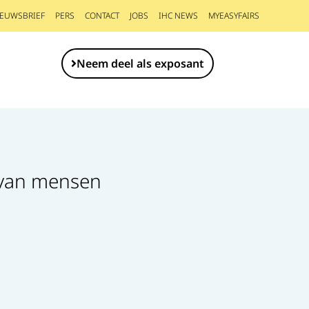
IEUWSBRIEF
PERS
CONTACT
JOBS
IHC NEWS
MYEASYFAIRS
Neem deel als exposant
n van mensen