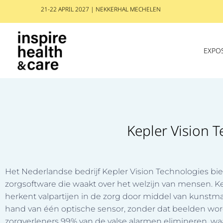
21-22 APRIL 2027 | NEKKERHAL MECHELEN
EXPO
Kepler Vision 
Het Nederlandse bedrijf Kepler Vision Technologies bi
zorgsoftware die waakt over het welzijn van mensen. 
herkent valpartijen in de zorg door middel van kunstmat
hand van één optische sensor, zonder dat beelden wo
zorgverleners 99% van de valse alarmen elimineren, waar