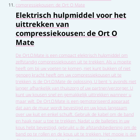
Elektrisch hulpmiddel voor het
uittrekken van
compressiekousen: de Ort O
Mate
De Ort.O.Mate is een compact elektrisch hulpmiddel om
zelfstandig compressiekousen uit te trekken. Als u moeite
heeft om bij uw voeten te komen, niet kunt bukken of niet
genoeg kracht heeft om uw compressiekousen uit te
trekken, is de Ort.O.Mate de oplossing. U bent 's avonds niet
langer afhankelijk van thuiszorg of uw partner/verzorger. U
kunt uw kousen snel en gemakkelijk uittrekken wanneer u
maar wilt. De Ort.O.Mate is een gemotoriseerd apparaat
dat aan de muur wordt bevestigd en uw kous langzaam
over uw kuit en enkel schuift. Gebruik de kabel om de band
en haak naar u toe te trekken. Nadat u de balletjes in uw
kous hebt bevestigd, gebruikt u de afstandsbediening om de
band op te rollen en de kous uit te trekken. Het mooie is dat