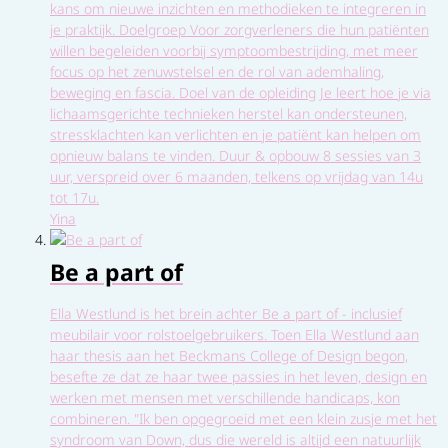
kans om nieuwe inzichten en methodieken te integreren in
je praktijk. Doelgroep Voor zorgverleners die hun patiënten
willen begeleiden voorbij symptoombestrijding, met meer
focus op het zenuwstelsel en de rol van ademhaling,
beweging en fascia. Doel van de opleiding Je leert hoe je via
lichaamsgerichte technieken herstel kan ondersteunen,
stressklachten kan verlichten en je patiënt kan helpen om
opnieuw balans te vinden. Duur & opbouw 8 sessies van 3
uur, verspreid over 6 maanden, telkens op vrijdag van 14u
tot 17u.
Yina
Be a part of
Ella Westlund is het brein achter Be a part of - inclusief
meubilair voor rolstoelgebruikers. Toen Ella Westlund aan
haar thesis aan het Beckmans College of Design begon,
besefte ze dat ze haar twee passies in het leven, design en
werken met mensen met verschillende handicaps, kon
combineren. "Ik ben opgegroeid met een klein zusje met het
syndroom van Down, dus die wereld is altijd een natuurlijk