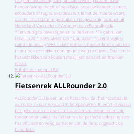
dit geen inspanning kost, dus als u weinig kracht in uw
handen/armen heeft of het risico loopt uw handen, armen,
schouders of rug te overbelasten, is het de moeite waard
om de Ort.O.Mate te gebruiken. Hoogwaardig product uit
Nederland Voordelen: *Verhoogt de zelfstandigheid
*Eenvoudig te bevestigen en te bedienen *Te gebruiken
terwijl u zit *100% Elektrisch *Duurzaam *Neemt weinig
ruimte in beslag Wist u dat? Het kost minder kracht om iets
naar u toe te trekken dan om iets weg te duwen. Daarom is
het uittrekken van kousen moeilijker dan het aantrekken
ervan.
Eritek International BV
Fietsenrek ALLRounder 2.0
ALLRounder 2.0 is een uniek fietsenrek dat het resultaat is
van onze 75 jaar ervaring in fietsparkeren. In een tijd waarin
het gebruik en de diversiteit aan fietsen exponentieel zijn
toegenomen, biedt dit fietsenrek de perfecte oplossing voor
het efficiënt en veilig parkeren van de fiets, ongeacht de
banddikte.