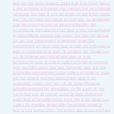
deel van mijn leven geweest. Zodra ik de kans kreeg, begon
ik met artistieke activiteiten voor mensen met verschillende
handicaps, iets waar ik echt dol op ben en wat ik nog steeds
doe." Ella herinnert zich hoe ze als kind haar zus begeleidde
naar een ervaringscentrum genaamd Korallen, dat
verschillende themakamers had waar je alles kon aanraken
en verschillende texturen kon voelen. Dus toen het tijd was
om aan haar thesisproject te beginnen, vroeg Ella
toestemming om terug naar daar te gaan om onderzoek te
doen en inspiratie op te doen. "Ik ontdekte dat, hoewel veel
van de kinderen een rolstoel gebruiken, er in de
familiekamer, waar je andere ouders en kinderen ontmoet,
geen geschikte plaats voor was. Aangezien daar ook veel
belangrijke ontmoetingen tussen ouders en kinderen, maar
ook met andere gezinnen plaatsvinden, wilde ik het
makkelijker maken voor hen." Uit die geïdentificeerde
behoefte ontstond het zitmeubilair van Be a part of , dat
ruimte laat voor de rolstoel tussen de twee zitplaatsen,
zodat deze op hetzelfde niveau komt. Het is ook ideaal voor
ouders die moeilijke dingen willen bespreken, omdat ze
face-to-face kunnen zitten. Het project was zo succesvol dat