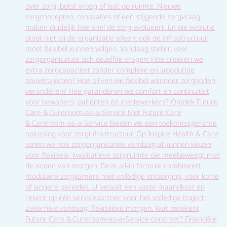
over zorg, botst vroeg of laat op ruimte. Nieuwe
zorgconcepten, renovaties of een stijgende zorgvraag
maken duidelijk hoe snel de zorg evolueert. En die evolutie
stopt niet bij de organisatie alleen: ook de infrastructuur
moet flexibel kunnen volgen. Vandaag stellen veel
zorgorganisaties zich dezelfde vragen: Hoe creëren we
extra zorgcapaciteit zonder complexe en langdurige
bouwtrajecten? Hoe blijven we flexibel wanneer zorgnoden
veranderen? Hoe garanderen we comfort en continuïteit
voor bewoners, patiënten én medewerkers? Ontdek Future
Care & Cureroom‑as‑a‑Service Met Future Care
& Careroom‑as‑a‑Service bieden we een toekomstgerichte
oplossing voor zorginfrastructuur. Op Inspire Health & Care
tonen we hoe zorgorganisaties vandaag al kunnen kiezen
voor flexibele, kwalitatieve zorgruimte die meebeweegt met
de noden van morgen. Deze all‑in formule combineert
modulaire zorgkamers met volledige ontzorging, voor korte
of langere periodes. U betaalt een vaste maandkost en
rekent op één servicepartner voor het volledige traject.
Zekerheid vandaag, flexibiliteit morgen. Wat betekent
Future Care & Cureroom‑as‑a‑Service concreet? Financiële