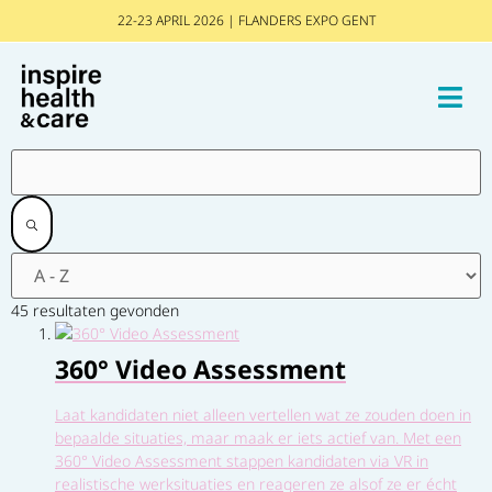
22-23 APRIL 2026 | FLANDERS EXPO GENT
45 resultaten gevonden
360° Video Assessment
Laat kandidaten niet alleen vertellen wat ze zouden doen in
bepaalde situaties, maar maak er iets actief van. Met een
360° Video Assessment stappen kandidaten via VR in
realistische werksituaties en reageren ze alsof ze er écht