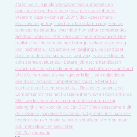
staan. Zo krijg je als werkgever een authentiek en
objectiever beeld van hun gedrag en vaardigheden.
Waarom kiezen voor een 360° Video Assessment: -
Realistische gedragsinzichten: Kandidaten reageren op
levensechte situaties, waardoor hun echte competenties
zichtbaar worden. - Sterkere voorspellende waarde: Hoe
realistischer de context, hoe beter je toekomstig gedrag
kan inschatten. - Objectieve vergelijking: Elke kandidaat
doorloopt dezelfde scenario’s, wat zorgt voor eerlijke en
consistente evaluaties. - Betere jobmatch: Kandidaten
ervaren zelf de job en kunnen beter inschatten op voorhand
of die bij hen past. Als werkgever krijg jij een objectiever
beeld van iemands competenties zodat je beter kan
inschatten of het een match is. - Flexibel en aanvullend:
Combineer dit met het klassieke interview en toon enkel de
360° werkscenario’s die competenties meten die jij
belangrijk vindt voor de job. Een 360° Video Assessment tilt
de klassieke, papieren Situational Judgement Test naar een
hoger niveau en maakt selectie niet alleen slimmer, maar
ook menselijker en accurater.
PXL Zorginnovatie