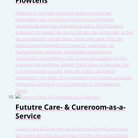
Flowtens
Flowtens is een niet-invasieve oplossing voor het
behandelen van urinaire urgentie en incontinentie
veroorzaakt door een overactieve blaas. Het Flowtens-
apparaat stimuleert de nervus tibialis, die verbonden is met
de zenuwbanen van de blaas. Deze stimulatie helpt de
blaassamentrekkingen te reguleren, waardoor de
frequentie van urineren, nachtelijke aandrang en
urineverlies verminderen. Het is een eenvoudige en niet-
invasieve behandeling, zonder medicijnen of operatie. Het
kan gemakkelijk worden gebruikt tijdens dagelijkse
activiteiten. Het helpt de symptomen van urinaire urgentie,
frequente aandrang en incontinentie te verminderen.
Glano
Fututre Care- & Cureroom-as-a-
Service
Future Care & Cureroom‑as‑a‑Service Zorginfrastructuur
die meegroeit met de zorg van morgen Wie vooruitdenkt