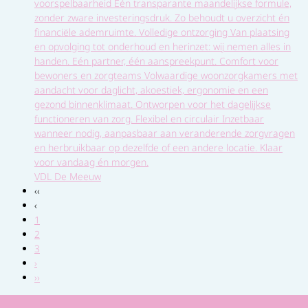
voorspelbaarheid Eén transparante maandelijkse formule,
zonder zware investeringsdruk. Zo behoudt u overzicht én
financiële ademruimte. Volledige ontzorging Van plaatsing
en opvolging tot onderhoud en herinzet: wij nemen alles in
handen. Eén partner, één aanspreekpunt. Comfort voor
bewoners en zorgteams Volwaardige woonzorgkamers met
aandacht voor daglicht, akoestiek, ergonomie en een
gezond binnenklimaat. Ontworpen voor het dagelijkse
functioneren van zorg. Flexibel en circulair Inzetbaar
wanneer nodig, aanpasbaar aan veranderende zorgvragen
en herbruikbaar op dezelfde of een andere locatie. Klaar
voor vandaag én morgen.
VDL De Meeuw
‹‹
‹
1
2
3
›
››