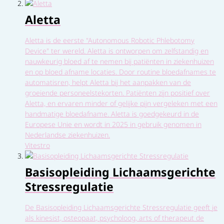
Aletta
Aletta is de eerste "Autonomous Robotic Phlebotomy
Device" ter wereld. Aletta is ontworpen om zelfstandig en
nauwkeurig bloed af te nemen bij patiënten in ziekenhuizen
en op bloed afname locaties. Door routine bloedafnames te
automatisren, helpt Aletta bij het aanpakken van de
groeiende personeelstekorten. Patiënten zijn positief over
Aletta, en ervaren minder of gelijke pijn vergeleken met een
handmatige bloedafname. Aletta is goedgekeurd in de
Europese Unie en wordt in 2025 in gebruik genomen in
Nederlandse ziekenhuizen.
Vitestro
Basisopleiding Lichaamsgerichte
Stressregulatie
De Basisopleiding Lichaamsgerichte Stressregulatie geeft je
als kinesist, osteopaat, psycholoog, arts of therapeut de