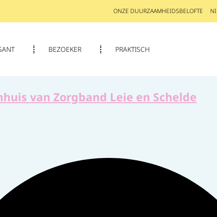
ONZE DUURZAAMHEIDSBELOFTE
N
SANT
BEZOEKER
PRAKTISCH
enhuis van Zorgband Leie en Schelde