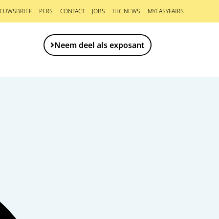
IEUWSBRIEF
PERS
CONTACT
JOBS
IHC NEWS
MYEASYFAIRS
Neem deel als exposant