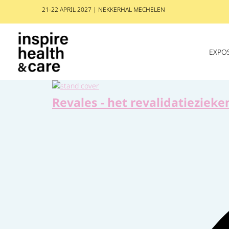
21-22 APRIL 2027 | NEKKERHAL MECHELEN
EXPO
Revales - het revalidatieziek