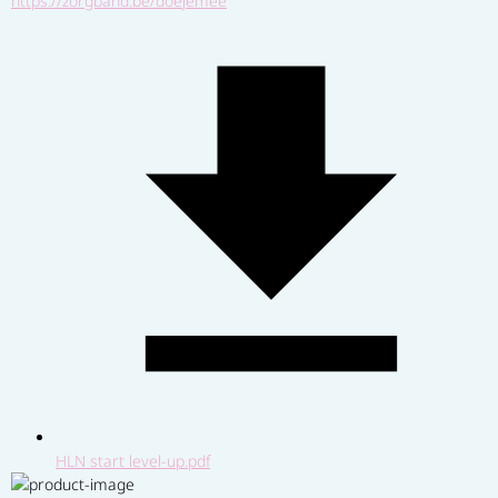
https://zorgband.be/doejemee
HLN start level-up.pdf