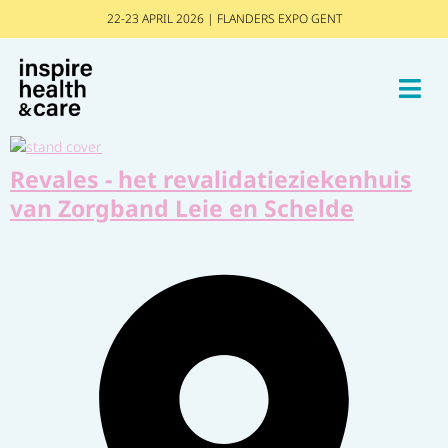
22-23 APRIL 2026 | FLANDERS EXPO GENT
Revales - het revalidatieziekenhuis
van Zorgband Leie en Schelde