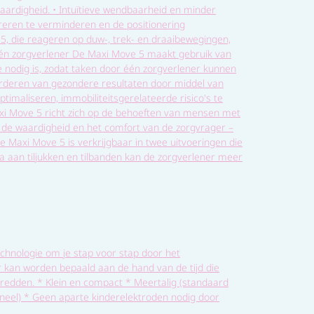
ardigheid. • Intuïtieve wendbaarheid en minder
reren te verminderen en de positionering
 die reageren op duw-, trek- en draaibewegingen,
t één zorgverlener De Maxi Move 5 maakt gebruik van
e nodig is, zodat taken door één zorgverlener kunnen
orderen van gezondere resultaten door middel van
timaliseren, immobiliteitsgerelateerde risico's te
xi Move 5 richt zich op de behoeften van mensen met
n de waardigheid en het comfort van de zorgvrager –
 Maxi Move 5 is verkrijgbaar in twee uitvoeringen die
a aan tiljukken en tilbanden kan de zorgverlener meer
hnologie om je stap voor stap door het
r kan worden bepaald aan de hand van de tijd die
redden. * Klein en compact * Meertalig (standaard
neel) * Geen aparte kinderelektroden nodig door