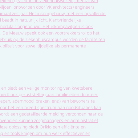
end gezicht in de ziekenhuiswereld, met tal van
viljoen, ontworpen door VK architects+engineers,
nimaal zes jaar. Het inkomgebouw, met een opvallende
aadt in natuurlijk licht. Klantvriendelijke
 modulair opgebouwd. Het inkompaviljoen is ook
. De Meeuw speelt ook een voortrekkersrol op het
bruik op de ziekenhuiscampus worden de faciliteiten
liteit voor zowel tijdelijke als permanente
 en biedt een veilige monitoring van kwetsbare
iedt ook geruststelling aan familieleden door een
 roepen, ademnood, braken, enz.) van bewoners te
rdoor het een breed spectrum aan noodsituaties kan
 wordt een gedetailleerde melding verzonden naar de
. Bovendien kunnen zorgmanagers en administratief
eze oplossing biedt Orikio een efficiënte en
g en tools krijgen om hun werk effectiever en