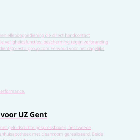
een elleboogbediening die direct handcontact
le veiligheidsfuncties: bescherming tegen verbranding
eclient@presto-group.com Eenvoud voor het dagelijks
performance.
 voor UZ Gent
 met geluidsdichte gespreksboxen, het tweede
kenhuisapotheek met cleanroom gerealiseerd. Beide