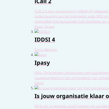
iCall 2
iCall 2 is een geavanceerd, volledig IP-gebas
ondersteuning van technologieën zoals RFID en B
compatibel met bestaande iCall-installaties en o
Essec Group
IDDSI 4
Sysco Belgium
Ipasy
iPASy Technologies introduceert een baanbreken
nauwkeurigheid en het verminderen van onnodi
Glano
Is jouw organisatie klaar 
Wil je als organisatie actief inzetten op suïcid