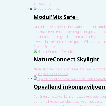
AED-Partner
Modul'Mix Safe+
Ontdek onze nieuwste innovatie, met: een modul
minimaliseert; en een verlengde lengte voor mo
en antibacteriële groei, en een bediening met 
leven, plus verbeterde veiligheid! Winnaar va
Presto France
NatureConnect Skylight
NatureConnect skylights simulate real windows
Signify Netherlands BV
Opvallend inkompaviljoen
Patiënten, medewerkers en bezoekers betreden 
opmerkelijke bouwproject waarvoor het zieken