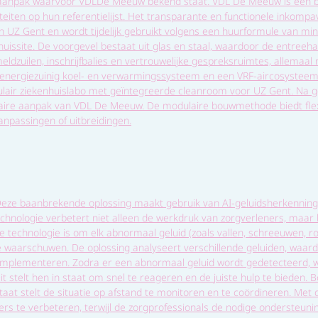
 aanpak waarvoor VDLDe Meeuw bekend staat. VDL De Meeuw is een bek
eiten op hun referentielijst. Het transparante en functionele inkompa
n UZ Gent en wordt tijdelijk gebruikt volgens een huurformule van mi
issite. De voorgevel bestaat uit glas en staal, waardoor de entreehal b
dzuilen, inschrijfbalies en vertrouwelijke gespreksruimtes, allemaal
 energiezuinig koel- en verwarmingssysteem en een VRF-aircosysteem
air ziekenhuislabo met geïntegreerde cleanroom voor UZ Gent. Na ge
laire aanpak van VDL De Meeuw. De modulaire bouwmethode biedt flexibi
npassingen of uitbreidingen.
. Deze baanbrekende oplossing maakt gebruik van AI-geluidsherkenning
chnologie verbetert niet alleen de werkdruk van zorgverleners, maar b
eze technologie is om elk abnormaal geluid (zoals vallen, schreeuwen,
te waarschuwen. De oplossing analyseert verschillende geluiden, waa
te implementeren. Zodra er een abnormaal geluid wordt gedetecteerd,
it stelt hen in staat om snel te reageren en de juiste hulp te bieden
taat stelt de situatie op afstand te monitoren en te coördineren. Met d
rs te verbeteren, terwijl de zorgprofessionals de nodige ondersteunin