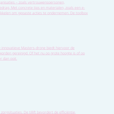
ganisaties – zoals vertrouwenspersonen,
drag. Met concrete tips en materialen, zoals een e-
twikkelen om gepaste acties te ondernemen. De toolbox
e innovatieve Masters-drone biedt hiervoor de
 worden gereinigd. Of het nu op grote hoogte is of op
r dan ooit.
gsituaties. De tillift bevordert de efficiëntie,