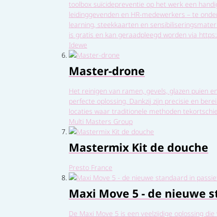
toolbox suïcidepreventie op het werk een handi
leidinggevenden en HR-medewerkers – te onders
learning, steekkaarten en sensibiliseringsmate
is gratis en kan geraadpleegd worden via http
Idewe
Master-drone
Het reinigen van ramen, gevels, glazen puien e
perfecte oplossing. Dankzij zijn precisie en ber
locaties waar traditionele methoden tekortschie
Multi Masters Group
Mastermix Kit de douche
Presto France
Maxi Move 5 - de nieuwe st
De Maxi Move 5 is een veelzijdige oplossing die 