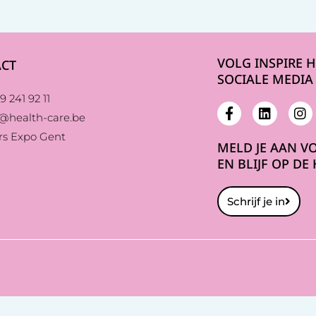
VOLG INSPIRE 
CT
SOCIALE MEDIA
9 241 92 11
e@health-care.be
rs Expo Gent
MELD JE AAN V
EN BLIJF OP DE
Schrijf je in