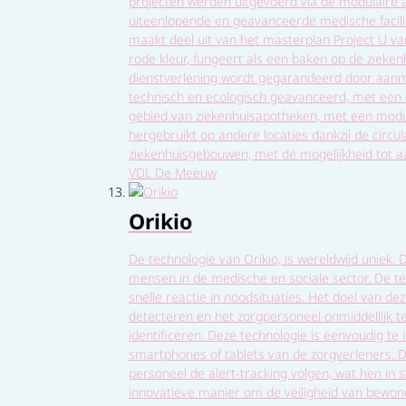
projecten werden uitgevoerd via de modulaire
uiteenlopende en geavanceerde medische facilit
maakt deel uit van het masterplan Project U va
rode kleur, fungeert als een baken op de ziekenhu
dienstverlening wordt gegarandeerd door aanmel
technisch en ecologisch geavanceerd, met een
gebied van ziekenhuisapotheken, met een modul
hergebruikt op andere locaties dankzij de circu
ziekenhuisgebouwen, met de mogelijkheid tot aa
VDL De Meeuw
Orikio
De technologie van Orikio, is wereldwijd uniek
mensen in de medische en sociale sector. De te
snelle reactie in noodsituaties. Het doel van d
detecteren en het zorgpersoneel onmiddellijk 
identificeren. Deze technologie is eenvoudig 
smartphones of tablets van de zorgverleners. D
personeel de alert-tracking volgen, wat hen in s
innovatieve manier om de veiligheid van bewone