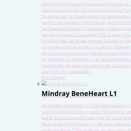
veiligheid en beheersing van de zorgstroom en
spierinspanning Met het Arjo Motion Assist™-s
nauwkeuriger te maken binnen de beperkingen 
kunnen zorgverleners efficiëntere, gecontroleer
het Powered Dynamic Positioning System (4-punts
worden uitgevoerd. Daardoor blijft er meer ti
mobiliteit Met zijn brede gamma tiljukken en ti
verminderen en gezondere resultaten mogelijk
een cognitieve beperking. Ronde hoeken, tillen
en efficiënte zorgstromen voor de zorgverlener
voldoen aan de eisen van een breder scala aan 
doen met één hulpmiddel.
Arjo Belgium
Mindray BeneHeart L1
De Mindray BeneHeart L1 AED weet wat een one
hulpverlengingsproces te leiden met heldere vi
wordt besteed aan elke stap, met de juiste be
Nederlands-Engels-Frans) * CPR-elektrodepads 
ouder-kindknop * Betrouwbaar en duurzaam do