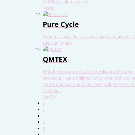
efficiënter uit te voeren.
Orikio
Pure Cycle
Deze microplastic filter voor uw wasmachine, fi
LDL Equipment
QMTEX
High-Performance Cover for Advanced Seating Q
levensduur aanzienlijk verlengt - met behoud v
treme duurzaamheid. De cover volgt elke vorm n
esthetiek.
QMTEX
‹‹
‹
1
2
3
›