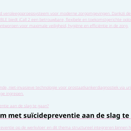
eerd verpleegoproepsysteem voor moderne zorgomgevingen. Dankzij de 
LE biedt iCall 2 een betrouwbare, flexibele en toekomstgerichte oplos
ntworpen voor maximale veiligheid, hygiëne en efficiëntie in de zorg.
de, niet-invasieve technologie voor prostaatkankerdiagnostiek via ur
ge ingrepen.
om met suïcidepreventie aan de slag te
epreventie op de werkvloer en dit thema structureel integreren binnen h