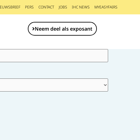
IEUWSBRIEF
PERS
CONTACT
JOBS
IHC NEWS
MYEASYFAIRS
Neem deel als exposant