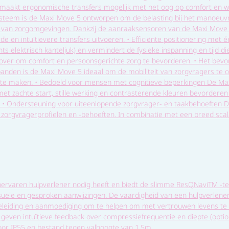
 maakt ergonomische transfers mogelijk met het oog op comfort en wa
ysteem is de Maxi Move 5 ontworpen om de belasting bij het manoeuv
van zorgomgevingen. Dankzij de aanraaksensoren van de Maxi Move 5,
de en intuïtievere transfers uitvoeren. • Efficiënte positionering me
 elektrisch kanteljuk) en vermindert de fysieke inspanning en tijd di
jd over om comfort en persoonsgerichte zorg te bevorderen. • Het bev
lbanden is de Maxi Move 5 ideaal om de mobiliteit van zorgvragers te op
 te maken. • Bedoeld voor mensen met cognitieve beperkingen De Ma
 met zachte start, stille werking en contrasterende kleuren bevordere
. • Ondersteuning voor uiteenlopende zorgvrager- en taakbehoeften De
zorgvragerprofielen en -behoeften. In combinatie met een breed scal
rvaren hulpverlener nodig heeft en biedt de slimme ResQNaviTM -tec
suele en gesproken aanwijzingen. De vaardigheid van een hulpverlene
geleiding en aanmoediging om te helpen om met vertrouwen levens te 
geven intuïtieve feedback over compressiefrequentie en diepte (optio
or IP55 en bestand tegen valhoogte van 1,5m