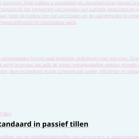
g startpunt. Deze toolbox is ontwikkeld om sleutelpersonen binnen or
teunen bij het herkennen van signalen van suïcidale gedachten en ge
riaal, helpt de toolbox hen het vertrouwen en de vaardigheden te on
s://www.zelfmoord1813.be/toolbox-werk.
n zonnepanelen brengt vaak logistieke uitdagingen met zich mee. Onz
eik zorgt hij ervoor dat zelfs de meest ontoegankelijke plekken grondig
ten, deze technologie maakt schoonmaak sneller, efficiënter en veilige
andaard in passief tillen
voldoet aan de mobiliteitsbehoeften van zorgvragers in uiteenlopende zor