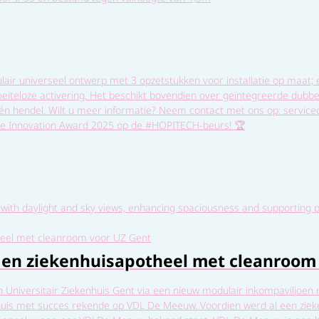
air universeel ontwerp met 3 opzetstukken voor installatie op maat; 
eiteloze activering. Het beschikt bovendien over geïntegreerde dubbe
één hendel. Wilt u meer informatie? Neem contact met ons op: servic
n de Innovation Award 2025 op de #HOPITECH-beurs! 🏆
 with daylight and sky views, enhancing spaciousness and supporting 
 en ziekenhuisapotheel met cleanroom
Universitair Ziekenhuis Gent via een nieuw modulair inkompaviljoen
huis met succes rekende op VDL De Meeuw. Voordien werd al een zie