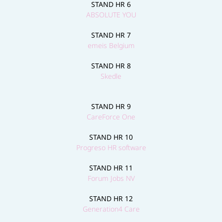
STAND HR 6
ABSOLUTE YOU
STAND HR 7
emeis Belgium
STAND HR 8
Skedle
STAND HR 9
CareForce One
STAND HR 10
Progreso HR software
STAND HR 11
Forum Jobs NV
STAND HR 12
Generation4 Care