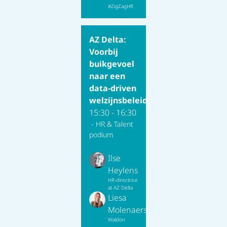
#ZigZagHR
AZ Delta:
Voorbij
buikgevoel
naar een
data-driven
welzijnsbeleid
15:30 - 16:30
- HR & Talent
podium
Ilse
Heylens
HR-directrice
at AZ Delta
Liesa
Molenaers
Waldon