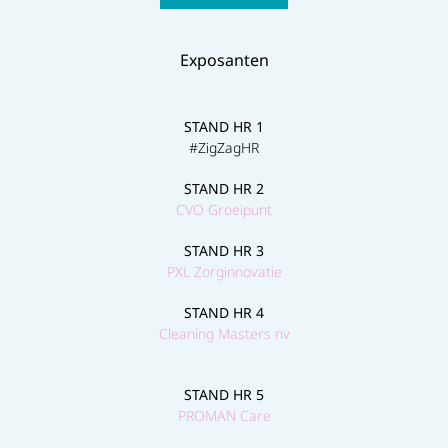
Exposanten
STAND HR 1
#ZigZagHR
STAND HR 2
CVO Groeipunt
STAND HR 3
PXL Zorginnovatie
STAND HR 4
Cleaning Masters nv
STAND HR 5
PROMAN Care