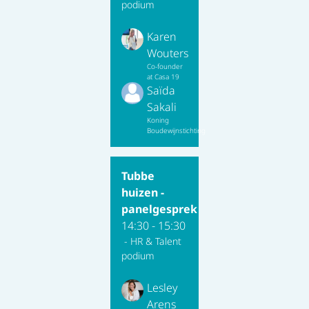
podium
Karen
Wouters
Co-founder
at Casa 19
Saïda
Sakali
Koning
Boudewijnstichting
Tubbe
huizen -
panelgesprek
14:30 - 15:30
- HR & Talent
podium
Lesley
Arens