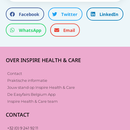
Facebook
Twitter
LinkedIn
WhatsApp
Email
OVER INSPIRE HEALTH & CARE
Contact
Praktische informatie
Jouw stand op Inspire Health & Care
De Easyfairs Belgium App
Inspire Health & Care team
CONTACT
+32 (0) 9 241 92 11