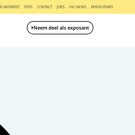
IEUWSBRIEF
PERS
CONTACT
JOBS
IHC NEWS
MYEASYFAIRS
Neem deel als exposant