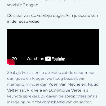
voorbije 3 dagen.
De sfeer van de voorbije dagen kan je opsnuiven
in
de recap video
Zoals je kunt zien in de video zat de sfeer meer
dan goed en kregen we hoog bezoek van
niemand minder dan
Koen Van Mechelen, Ruud
Veltenaar, Rik Vera en Dominique Verté
als
keynote sprekers. Zij gaven de zorgprofessionals
inzage op hun
toekomstbeeld
van de sector.