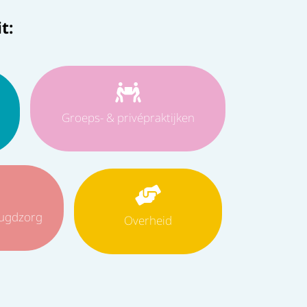
t:
Groeps- & privépraktijken
eugdzorg
Overheid