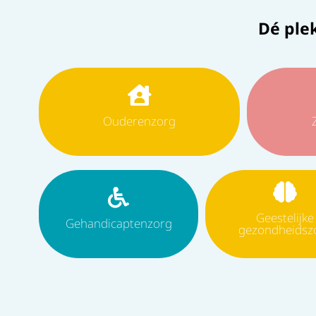
Dé ple
Ouderenzorg
Geestelijke
Gehandicaptenzorg
gezondheidsz