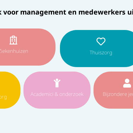
k voor management en medewerkers ui
Ziekenhuizen
Thuiszorg
Academici & onderzoek
Bijzondere j
org