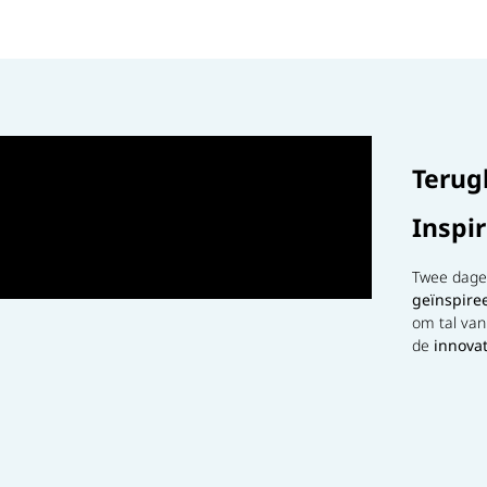
Terug
Inspi
Twee dage
geïnspire
om tal va
de
innova