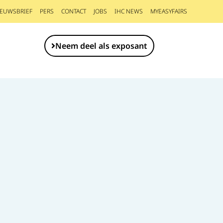
IEUWSBRIEF
PERS
CONTACT
JOBS
IHC NEWS
MYEASYFAIRS
Neem deel als exposant