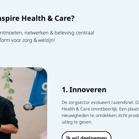
pire Health & Care?
ontmoeten, netwerken & beleving centraal
form voor zorg & welzijn!
1. Innoveren
De zorgsector evolueert razendsnel. D
Health & Care onontbeerlijk. Een plaa
nieuwigheden te ontdekken, écht produ
uitleg te geven.
Ik wil deelnemen