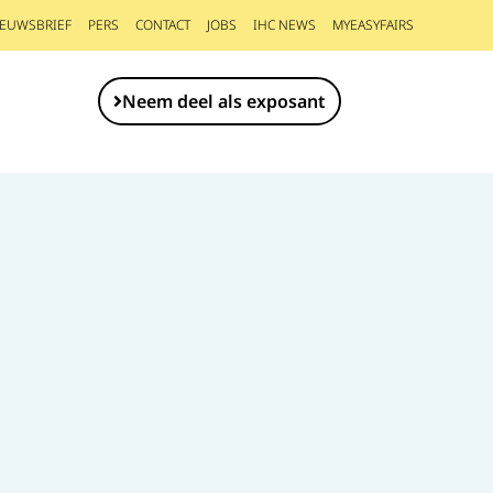
IEUWSBRIEF
PERS
CONTACT
JOBS
IHC NEWS
MYEASYFAIRS
Neem deel als exposant