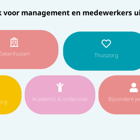
k voor management en medewerkers ui
Ziekenhuizen
Thuiszorg
Academici & onderzoek
Bijzondere j
org