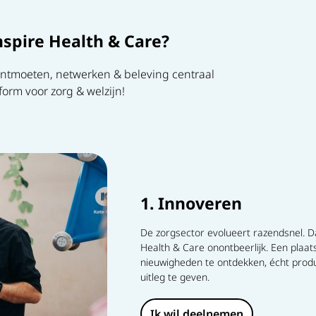
pire Health & Care?
ontmoeten, netwerken & beleving centraal
form voor zorg & welzijn!
1. Innoveren
De zorgsector evolueert razendsnel. D
Health & Care onontbeerlijk. Een plaa
nieuwigheden te ontdekken, écht produ
uitleg te geven.
Ik wil deelnemen