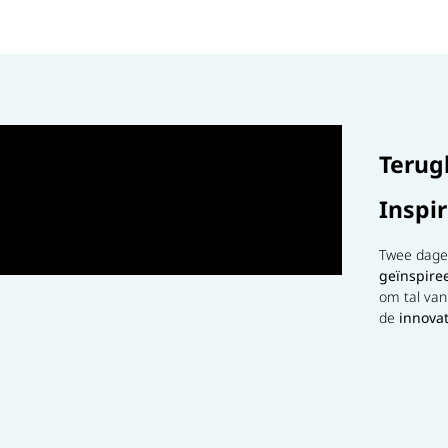
Terug
Inspi
Twee dage
geïnspire
om tal va
de
innova