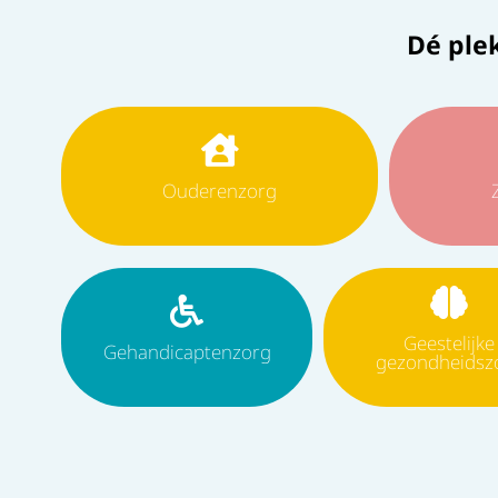
Dé ple
Ouderenzorg
Geestelijke
Gehandicaptenzorg
gezondheidsz