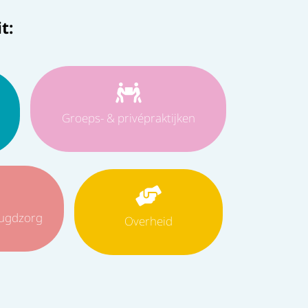
t:
Groeps- & privépraktijken
eugdzorg
Overheid